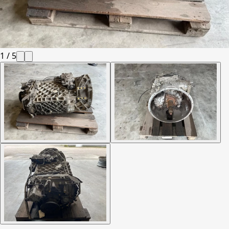
1
/
5