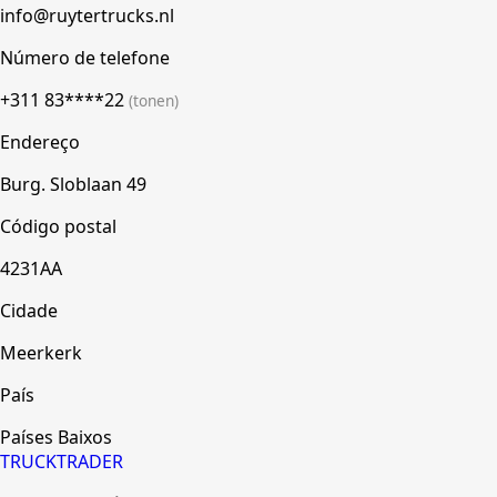
info@ruytertrucks.nl
Número de telefone
+311 83****22
(tonen)
Endereço
Burg. Sloblaan 49
Código postal
4231AA
Cidade
Meerkerk
País
Países Baixos
TRUCK
TRADER