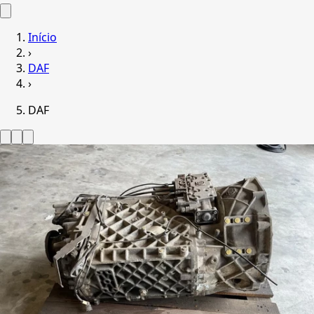
Início
›
DAF
›
DAF