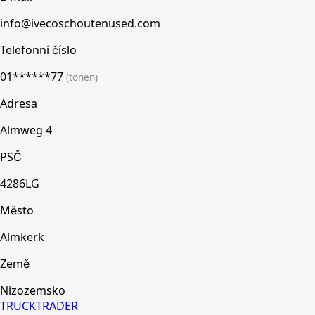
info@ivecoschoutenused.com
Telefonní číslo
01******77
(tonen)
Adresa
Almweg 4
PSČ
4286LG
Město
Almkerk
Země
Nizozemsko
TRUCK
TRADER