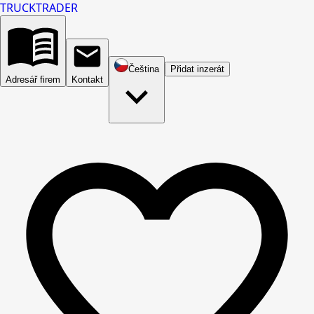
TRUCK
TRADER
Čeština
Přidat inzerát
Adresář firem
Kontakt