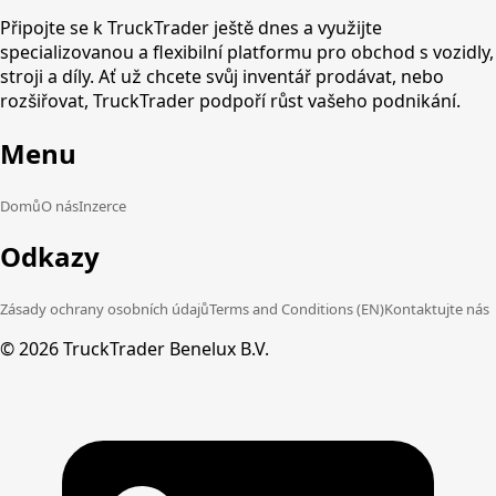
Připojte se k TruckTrader ještě dnes a využijte
specializovanou a flexibilní platformu pro obchod s vozidly,
stroji a díly. Ať už chcete svůj inventář prodávat, nebo
rozšiřovat, TruckTrader podpoří růst vašeho podnikání.
Menu
Domů
O nás
Inzerce
Odkazy
Zásady ochrany osobních údajů
Terms and Conditions (EN)
Kontaktujte nás
©
2026
TruckTrader Benelux B.V.