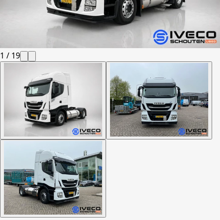
1
/
19