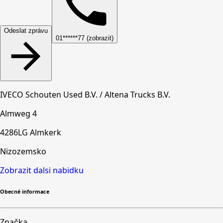
Odeslat zprávu
01******77 (zobrazit)
IVECO Schouten Used B.V. / Altena Trucks B.V.
Almweg 4
4286LG Almkerk
Nizozemsko
Zobrazit dalsi nabidku
Obecné informace
Značka